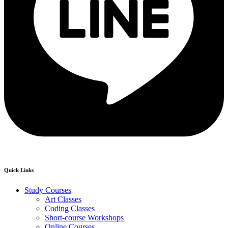
Quick Links
Study Courses
Art Classes
Coding Classes
Short-course Workshops
Online Courses