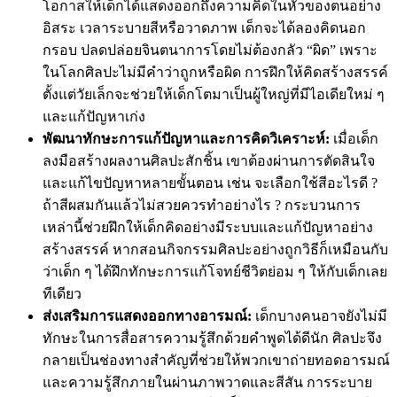
โอกาสให้เด็กได้แสดงออกถึงความคิดในหัวของตนอย่าง
อิสระ เวลาระบายสีหรือวาดภาพ เด็กจะได้ลองคิดนอก
กรอบ ปลดปล่อยจินตนาการโดยไม่ต้องกลัว “ผิด” เพราะ
ในโลกศิลปะไม่มีคำว่าถูกหรือผิด การฝึกให้คิดสร้างสรรค์
ตั้งแต่วัยเล็กจะช่วยให้เด็กโตมาเป็นผู้ใหญ่ที่มีไอเดียใหม่ ๆ
และแก้ปัญหาเก่ง
พัฒนาทักษะการแก้ปัญหาและการคิดวิเคราะห์:
เมื่อเด็ก
ลงมือสร้างผลงานศิลปะสักชิ้น เขาต้องผ่านการตัดสินใจ
และแก้ไขปัญหาหลายขั้นตอน เช่น จะเลือกใช้สีอะไรดี ?
ถ้าสีผสมกันแล้วไม่สวยควรทำอย่างไร ? กระบวนการ
เหล่านี้ช่วยฝึกให้เด็กคิดอย่างมีระบบและแก้ปัญหาอย่าง
สร้างสรรค์ หากสอนกิจกรรมศิลปะอย่างถูกวิธีก็เหมือนกับ
ว่าเด็ก ๆ ได้ฝึกทักษะการแก้โจทย์ชีวิตย่อม ๆ ให้กับเด็กเลย
ทีเดียว
ส่งเสริมการแสดงออกทางอารมณ์:
เด็กบางคนอาจยังไม่มี
ทักษะในการสื่อสารความรู้สึกด้วยคำพูดได้ดีนัก ศิลปะจึง
กลายเป็นช่องทางสำคัญที่ช่วยให้พวกเขาถ่ายทอดอารมณ์
และความรู้สึกภายในผ่านภาพวาดและสีสัน การระบาย