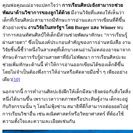
คุณพ่อคุณแม่อาจแปลกใจว่า
การเรียนศิลปะยังสามารถช่วย
พัฒนาด้านวิชาการของลูกได้ด้วย
มีงานวิจัยที่แสดงให้เห็นว่า
เด็กที่เรียนศิลปะสามารถมีทักษะการอ่านและการเขียนที่ดีขึ้น
ตัวอย่างเช่น
งานวิจัยในสหรัฐฯ โดย Burger และ Winner
พบ
ว่าการสอนทัศนศิลป์ให้เด็กมีส่วนช่วยพัฒนาทักษะ “การเรียนรู้
ผ่านสายตา” ซึ่งเป็นองค์ประกอบสำคัญของการอ่านหนังสือ งาน
วิจัยชิ้นนี้ชี้ว่าหนึ่งในสาเหตุที่เด็กบางคนอ่านไม่คล่องอาจมาจาก
ทักษะด้านการรับรู้ผ่านสายตาที่ยังไม่พัฒนา การเรียนศิลปะจะ
ช่วยเพิ่มทักษะด้านนี้ ทำให้การอ่านออกเขียนได้ของเด็กดีขึ้น
โดยไม่จำเป็นต้องพึ่งการให้อ่านหรือคัดลายมือซ้ำ ๆ เพียงอย่าง
เดียว
[10]
นอกจากนี้ การทำงานศิลปะยังฝึกให้เด็กมีสมาธิจดจ่อกับสิ่งใดสิ่ง
หนึ่งได้นานขึ้น เพราะเวลาวาดภาพหรือประดิษฐ์งาน เด็กจะอยู่
กับกิจกรรมนั้น ๆ โดยไม่ฟุ้งซ่าน สมาธิที่ดีก็สามารถต่อยอดไปสู่
การเรียนวิชาอื่น เช่น คณิตศาสตร์หรือวิทยาศาสตร์ ที่ต้องใช้
ความตั้งใจและความละเอียดเช่นกัน