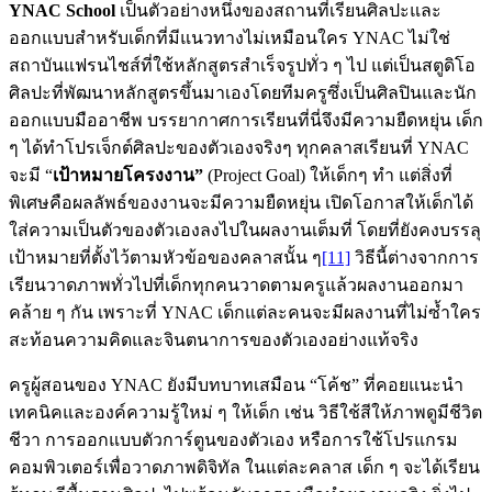
YNAC School
เป็นตัวอย่างหนึ่งของสถานที่เรียนศิลปะและ
ออกแบบสำหรับเด็กที่มีแนวทางไม่เหมือนใคร YNAC ไม่ใช่
สถาบันแฟรนไชส์ที่ใช้หลักสูตรสำเร็จรูปทั่ว ๆ ไป แต่เป็นสตูดิโอ
ศิลปะที่พัฒนาหลักสูตรขึ้นมาเองโดยทีมครูซึ่งเป็นศิลปินและนัก
ออกแบบมืออาชีพ บรรยากาศการเรียนที่นี่จึงมีความยืดหยุ่น เด็ก
ๆ ได้ทำโปรเจ็กต์ศิลปะของตัวเองจริงๆ ทุกคลาสเรียนที่ YNAC
จะมี “
เป้าหมายโครงงาน”
(Project Goal)
ให้เด็กๆ ทำ แต่สิ่งที่
พิเศษคือผลลัพธ์ของงานจะมีความยืดหยุ่น เปิดโอกาสให้เด็กได้
ใส่ความเป็นตัวของตัวเองลงไปในผลงานเต็มที่ โดยที่ยังคงบรรลุ
เป้าหมายที่ตั้งไว้ตามหัวข้อของคลาสนั้น ๆ
[11]
วิธีนี้ต่างจากการ
เรียนวาดภาพทั่วไปที่เด็กทุกคนวาดตามครูแล้วผลงานออกมา
คล้าย ๆ กัน เพราะที่ YNAC เด็กแต่ละคนจะมีผลงานที่ไม่ซ้ำใคร
สะท้อนความคิดและจินตนาการของตัวเองอย่างแท้จริง
ครูผู้สอนของ YNAC ยังมีบทบาทเสมือน “โค้ช” ที่คอยแนะนำ
เทคนิคและองค์ความรู้ใหม่ ๆ ให้เด็ก เช่น วิธีใช้สีให้ภาพดูมีชีวิต
ชีวา การออกแบบตัวการ์ตูนของตัวเอง หรือการใช้โปรแกรม
คอมพิวเตอร์เพื่อวาดภาพดิจิทัล ในแต่ละคลาส เด็ก ๆ จะได้เรียน