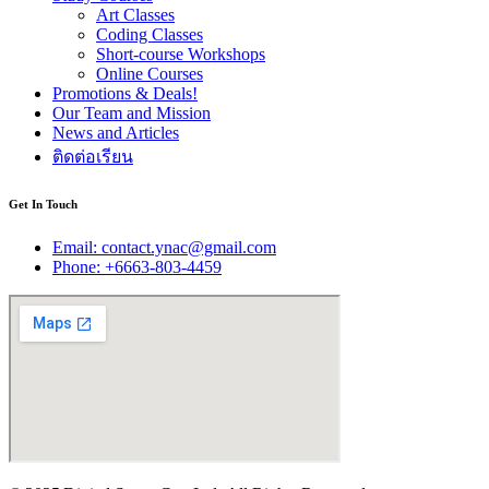
Art Classes
Coding Classes
Short-course Workshops
Online Courses
Promotions & Deals!
Our Team and Mission
News and Articles
ติดต่อเรียน
Get In Touch
Email: contact.ynac@gmail.com
Phone: +6663-803-4459