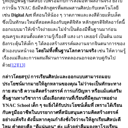
รู้ทฤษฎีพื้นฐานศิลปะไปพร้อมกับการลงมือทำผลงานจริง ยิ่งไป
กว่านั้น YNAC ยังมีหลักสูตรที่ผสมผสานศิลปะกับเทคโนโลยี
เช่น
Digital Art
ที่สอนให้น้อง ๆ วาดภาพและลงสีด้วยแท็บเล็ต
ซึ่งเป็นทักษะใหม่ที่สอดคล้องกับยุคดิจิทัล หลักสูตรดิจิทัลอาร์ตนี้
ออกแบบมาให้เข้าใจง่ายและไม่จำเป็นต้องมีพื้นฐานมาก่อน
คุณครูจะสอนตั้งแต่ความรู้เรื่องสี แสง เงา เลเยอร์ เป็นต้น แถม
ยังกระตุ้นให้เด็ก ๆ ได้ลองสร้างสรรค์ผลงานจากจินตนาการของ
ตัวเองบนหน้าจอ
โดยไม่ทิ้งพื้นฐานโลกความจริง
เช่น ให้ความรู้
เรื่องแม่สีและการผสมสีผ่านการทดลองนอกจอควบคู่กันไป
ด้วย
[12]
[13]
กล่าวโดยสรุป การเรียนศิลปะและออกแบบสามารถมอบ
ประโยชน์มากมายให้ลูกหลานของคุณ ไม่ว่าจะเป็นทักษะทาง
กาย สมาธิ ความคิดสร้างสรรค์ การแก้ปัญหา หรือแม้แต่เสริม
พื้นฐานทางวิชาการ เมื่อเลือกสถานที่เรียนที่มีคุณภาพอย่าง
YNAC School เด็ก ๆ จะยิ่งได้รับประโยชน์เต็มที่ เพราะได้เรียน
กับครูมืออาชีพในบรรยากาศที่สนับสนุนความคิดสร้างสรรค์
อย่างแท้จริง ดังนั้นหากคุณกำลังชั่งใจว่าจะให้ลูกเรียนศิลปะดี
ไหม คำตอบคือ “ดีแน่นอน” ค่ะ แล้วอย่าลืมมองหาโรงเรียน