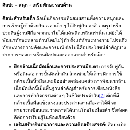
ศิลปะ = สนุก + เสริมทักษะรอบด้าน
ศิลปะสำหรับเด็ก
ถือเป็นกิจกรรมที่ผสมผสานทั้งความสนุกและ
การเรียนรู้เข้าด้วยกัน เวลาเด็ก ๆ ได้จับพู่กัน ลงสี วาดรูป หรือ
ประดิษฐ์งานฝีมือ พวกเขาไม่ได้แค่เพลิดเพลินเท่านั้น แต่ยังได้
พัฒนาทักษะหลายด้านโดยไม่รู้ตัว ตั้งแต่ทักษะทางกาย ไปจนถึง
ทักษะทางความคิดและอารมณ์ ต่อไปนี้คือประโยชน์สำคัญบาง
ประการของการเรียนศิลปะและออกแบบสำหรับเด็ก:
ฝึกกล้ามเนื้อมัดเล็กและการประสานมือ-ตา:
การจับพู่กัน
หรือดินสอ การปั้นดินน้ำมัน ล้วนช่วยให้เด็กๆ ฝึกการใช้
กล้ามเนื้อนิ้วมือและมืออย่างคล่องแคล่ว การพัฒนากล้าม
เนื้อมัดเล็กนี้เป็นพื้นฐานสำคัญสำหรับการเขียนหนังสือ
และการทำกิจกรรมต่าง ๆ ในชีวิตประจำวัน
[7]
เด็กที่มี
กล้ามเนื้อมือแข็งแรงและประสานงานมือ-ตาได้ดี จะ
สามารถเขียนและวาดภาพได้นานโดยไม่เมื่อยล้า ซึ่งส่งผล
ดีต่อการเรียนรู้ในห้องเรียนด้วย
เสริมสร้างจินตนาการและความคิดสร้างสรรค์:
ศิลปะเปิด