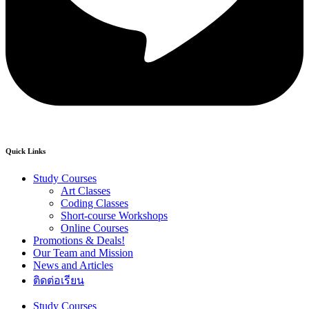
Quick Links
Study Courses
Art Classes
Coding Classes
Short-course Workshops
Online Courses
Promotions & Deals!
Our Team and Mission
News and Articles
ติดต่อเรียน
Study Courses