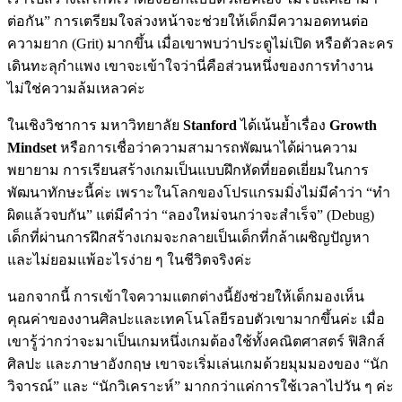
ต่อกัน” การเตรียมใจล่วงหน้าจะช่วยให้เด็กมีความอดทนต่อ
ความยาก (Grit) มากขึ้น เมื่อเขาพบว่าประตูไม่เปิด หรือตัวละคร
เดินทะลุกำแพง เขาจะเข้าใจว่านี่คือส่วนหนึ่งของการทำงาน
ไม่ใช่ความล้มเหลวค่ะ
ในเชิงวิชาการ มหาวิทยาลัย
Stanford
ได้เน้นย้ำเรื่อง
Growth
Mindset
หรือการเชื่อว่าความสามารถพัฒนาได้ผ่านความ
พยายาม การเรียนสร้างเกมเป็นแบบฝึกหัดที่ยอดเยี่ยมในการ
พัฒนาทักษะนี้ค่ะ เพราะในโลกของโปรแกรมมิ่งไม่มีคำว่า “ทำ
ผิดแล้วจบกัน” แต่มีคำว่า “ลองใหม่จนกว่าจะสำเร็จ” (Debug)
เด็กที่ผ่านการฝึกสร้างเกมจะกลายเป็นเด็กที่กล้าเผชิญปัญหา
และไม่ยอมแพ้อะไรง่าย ๆ ในชีวิตจริงค่ะ
นอกจากนี้ การเข้าใจความแตกต่างนี้ยังช่วยให้เด็กมองเห็น
คุณค่าของงานศิลปะและเทคโนโลยีรอบตัวเขามากขึ้นค่ะ เมื่อ
เขารู้ว่ากว่าจะมาเป็นเกมหนึ่งเกมต้องใช้ทั้งคณิตศาสตร์ ฟิสิกส์
ศิลปะ และภาษาอังกฤษ เขาจะเริ่มเล่นเกมด้วยมุมมองของ “นัก
วิจารณ์” และ “นักวิเคราะห์” มากกว่าแค่การใช้เวลาไปวัน ๆ ค่ะ